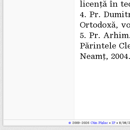
licență în t
4. Pr. Dumit
Ortodoxă, vo
5. Pr. Arhim
Părintele Cl
Neamț, 2004
©
2009-2026
Ctin Pîșlac
♦
IP
♦ 8/08/2