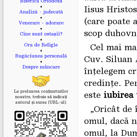
Biserica Ortodoxă
♦
Iisus Hristos
Analiză - judecată
♦
(care poate 
Venerare - adorare
♦
scop duhovni
Cine sunt ostașii?
♦
Cel mai mar
Ora de Religie
♦
Rugăciunea personală
Cuv. Siluan 
♦
Despre mâncare
înțelegem cr
credințe. Pe
La preluarea conținuturilor
este
iubirea
noastre, trebuie să indicaţi
autorul și sursa (URL-ul).
„Oricât de î
omul, dacă n
omul, la Dum