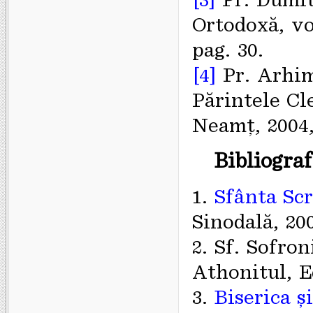
Ortodoxă, vo
pag. 30.
[4]
Pr. Arhim
Părintele Cl
Neamț, 2004,
Bibliograf
1.
Sfânta Scr
Sinodală, 20
2. Sf. Sofro
Athonitul, E
3.
Biserica ș