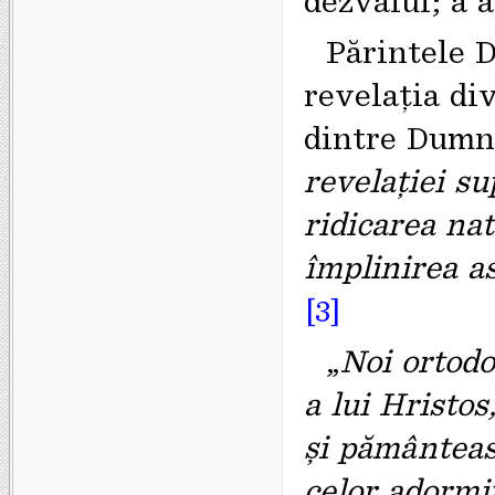
Părintele 
revelația di
dintre Dumne
revelației s
ridicarea nat
împlinirea as
[3]
„
Noi ortodo
a lui Hristos
și pământeasc
celor adormi