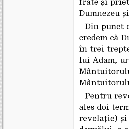
frate şi prie
Dumnezeu şi
Din punct d
credem că Du
în trei trept
lui Adam, ur
Mântuitorulu
Mântuitorul
Pentru rev
ales doi term
revelație) şi
dezvălui; a 