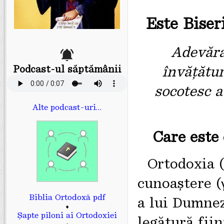
Este Biser
Adevăra
învățătur
Podcast-ul săptămânii
socotesc a
Alte podcast-uri…
Care este 
Ortodoxia (
cunoaștere (
Biblia Ortodoxă pdf
a lui Dumnez
♦
Șapte piloni ai Ortodoxiei
legătură fiin