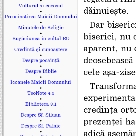
♦
Vulturul și cocoșul
dăinuiește.
♦
Preacinstirea Maicii Domnului
♦
Dar biseric
Minutele de Religie
♦
biserici, nu 
Rugăciunea în cultul BO
♦
aparent, nu 
Credință și cunoaștere
♦
deosebească 
Despre pocăință
♦
cele așa-zise
Despre Biblie
♦
Icoanele Maicii Domnului
Transformar
♦
TeoNote 4.2
experimentată
♦
Biblioteca 8.1
credința ort
♦
Despre Sf. Siluan
prezenței ha
♦
Despre Sf. Paisie
adică asemă
♦