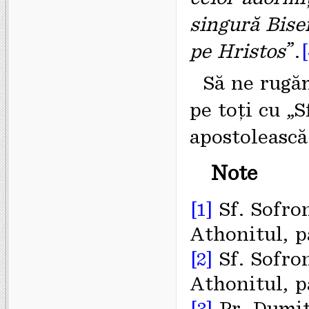
singură Bise
pe Hristos
”.
[
Să ne rugă
pe toți cu „
apostolească
Note
[1]
Sf. Sofro
Athonitul, pa
[2]
Sf. Sofro
Athonitul, pa
[3]
Pr. Dumit