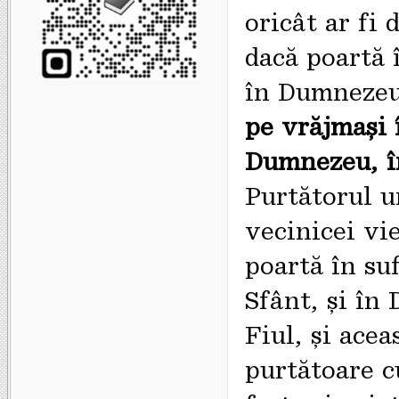
oricât ar fi 
dacă poartă 
în Dumnezeu
pe vrăjmaşi 
Dumnezeu, în
Purtătorul u
vecinicei vi
poartă în suf
Sfânt, şi în
Fiul, şi acea
purtătoare c