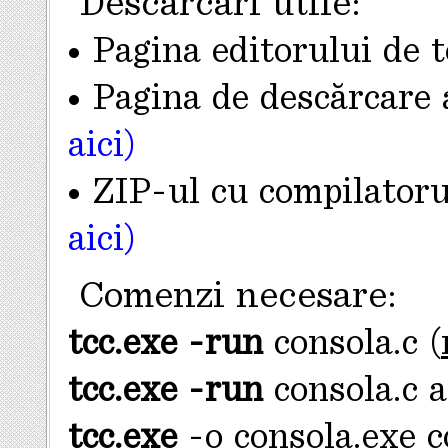
Descărcări utile:
• Pagina editorului de
• Pagina de descărcare
aici)
• ZIP-ul cu compilatoru
aici)
Comenzi necesare:
tcc.exe -run
consola.c (
tcc.exe -run
consola.c a
tcc.exe
-o consola.exe c