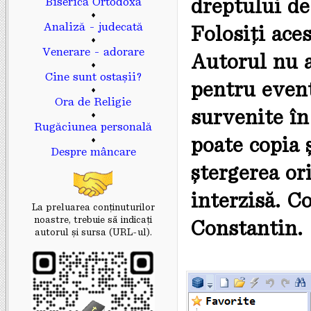
dreptului de
Biserica Ortodoxă
♦
Analiză - judecată
Folosiți ace
♦
Venerare - adorare
Autorul nu a
♦
Cine sunt ostașii?
pentru even
♦
Ora de Religie
survenite în
♦
Rugăciunea personală
poate copia 
♦
Despre mâncare
ștergerea ori
interzisă. C
La preluarea conținuturilor
noastre, trebuie să indicaţi
Constantin.
autorul și sursa (URL-ul).