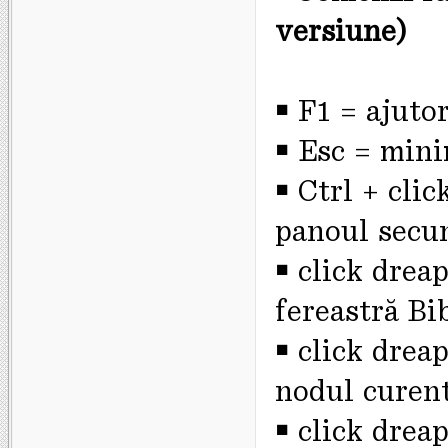
versiune)
￭ F1 = ajuto
￭ Esc = mini
￭ Ctrl + cli
panoul secu
￭ click drea
fereastră Bi
￭ click drea
nodul curent
￭ click drea