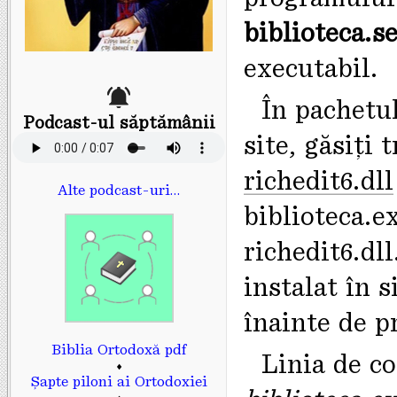
biblioteca.se
executabil.
În pachetu
Podcast-ul săptămânii
site, găsiți t
richedit6.dll
Alte podcast-uri…
biblioteca.e
richedit6.dll
instalat în s
înainte de p
Biblia Ortodoxă pdf
Linia de c
♦
Șapte piloni ai Ortodoxiei