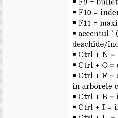
￭ F9 = bulle
￭ F10 = ind
￭ F11 = max
￭ accentul ` 
deschide/în
￭ Ctrl + N =
￭ Ctrl + O =
￭ Ctrl + F =
în arborele 
￭ Ctrl + B =
￭ Ctrl + I = 
￭ Ctrl + U =