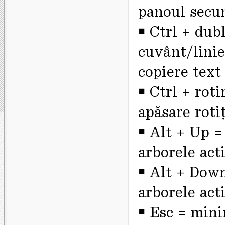
panoul secu
￭ Ctrl + dub
cuvânt/linie
copiere text
￭ Ctrl + rot
apăsare roti
￭ Alt + Up =
arborele act
￭ Alt + Down
arborele act
￭ Esc = mini