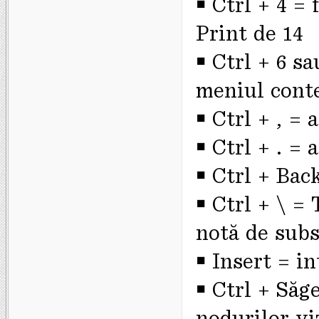
￭ Ctrl + 4 =
Print de 14
￭ Ctrl + 6 sa
meniul cont
￭ Ctrl + , = 
￭ Ctrl + . = 
￭ Ctrl + Bac
￭ Ctrl + \ =
notă de subs
￭ Insert = i
￭ Ctrl + Săge
nodurilor vi