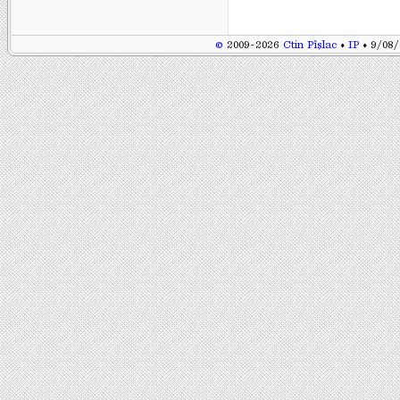
©
2009-2026
Ctin Pîșlac
♦
IP
♦ 9/08/