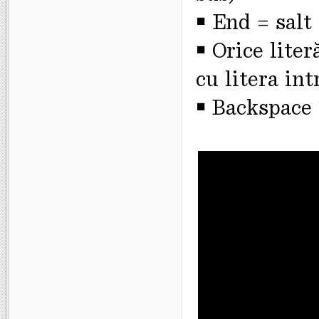
￭ End = salt 
￭ Orice liter
cu litera in
￭ Backspace 