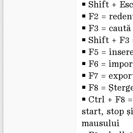
￭ Shift + Esc
￭ F2 = reden
￭ F3 = caută
￭ Shift + F3 
￭ F5 = inser
￭ F6 = impor
￭ F7 = export
￭ F8 = Şterg
￭ Ctrl + F8 
start, stop ş
mausului