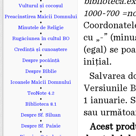
biblioteca.
♦
Vulturul și cocoșul
1000-700 =n
♦
Preacinstirea Maicii Domnului
♦
Coordonatele
Minutele de Religie
♦
cu „-” (minus
Rugăciunea în cultul BO
♦
(egal) se po
Credință și cunoaștere
♦
inițial.
Despre pocăință
♦
Despre Biblie
Salvarea d
♦
Icoanele Maicii Domnului
Versiunile B
♦
TeoNote 4.2
1 ianuarie. 
♦
Biblioteca 8.1
♦
sau următoa
Despre Sf. Siluan
♦
Acest prod
Despre Sf. Paisie
♦