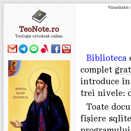
Vizualizări:
TeoNote.ro
Teologie ortodoxă online.
Biblioteca
complet
grat
introduce în
trei nivele: 
Toate docu
fișiere sqlit
programului 