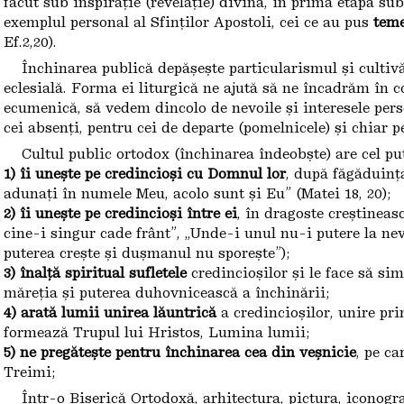
făcut sub inspirație (revelație) divină, în prima etapă su
exemplul personal al Sfinților Apostoli, cei ce au pus
teme
Ef.2,20).
Închinarea publică depășește particularismul și cultiv
eclesială. Forma ei liturgică ne ajută să ne încadrăm în
ecumenică, să vedem dincolo de nevoile și interesele pers
cei absenți, pentru cei de departe (pomelnicele) și chiar 
Cultul public ortodox (închinarea îndeobște) are cel p
1) îi unește pe credincioși cu Domnul lor
, după făgăduința
adunați în numele Meu, acolo sunt și Eu” (Matei 18, 20);
2) îi unește pe credincioși între ei
, în dragoste creștineasc
cine-i singur cade frânt”, „Unde-i unul nu-i putere la nev
puterea crește și dușmanul nu sporește”);
3) înalță spiritual sufletele
credincioșilor și le face să si
măreția și puterea duhovnicească a închinării;
4) arată lumii unirea lăuntrică
a credincioșilor, unire prin
formează Trupul lui Hristos, Lumina lumii;
5) ne pregătește pentru închinarea cea din veșnicie
, pe c
Treimi;
Într-o Biserică Ortodoxă, arhitectura, pictura, iconogr