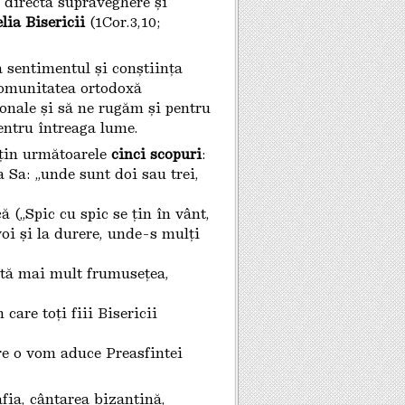
b directa supraveghere și
lia Bisericii
(1Cor.3,10;
ă sentimentul și conștiința
 comunitatea ortodoxă
onale și să ne rugăm și pentru
pentru întreaga lume.
uțin următoarele
cinci scopuri
:
 Sa: „unde sunt doi sau trei,
ă („Spic cu spic se țin în vânt,
oi și la durere, unde-s mulți
mtă mai mult frumusețea,
 care toți fiii Bisericii
are o vom aduce Preasfintei
afia, cântarea bizantină,