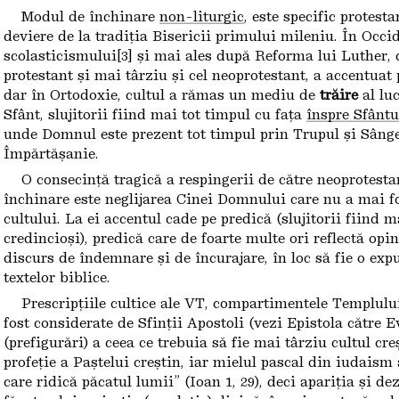
Modul de închinare
non-liturgic
, este specific protest
deviere de la tradiția Bisericii primului mileniu. În Occ
scolasticismului[3] și mai ales după Reforma lui Luther, c
protestant și mai târziu și cel neoprotestant, a accentuat 
dar în Ortodoxie, cultul a rămas un mediu de
trăire
al lu
Sfânt, slujitorii fiind mai tot timpul cu fața
înspre Sfântu
unde Domnul este prezent tot timpul prin Trupul și Sânge
Împărtășanie.
O consecință tragică a respingerii de către neoprotesta
închinare este neglijarea Cinei Domnului care nu a mai fo
cultului. La ei accentul cade pe predică (slujitorii fiind m
credincioși), predică care de foarte multe ori reflectă opi
discurs de îndemnare și de încurajare, în loc să fie o exp
textelor biblice.
Prescripțiile cultice ale VT, compartimentele Templului[
fost considerate de Sfinții Apostoli (vezi Epistola către E
(prefigurări) a ceea ce trebuia să fie mai târziu cultul cre
profeție a Paștelui creștin, iar mielul pascal din iudaism 
care ridică păcatul lumii” (Ioan 1, 29), deci apariția și de