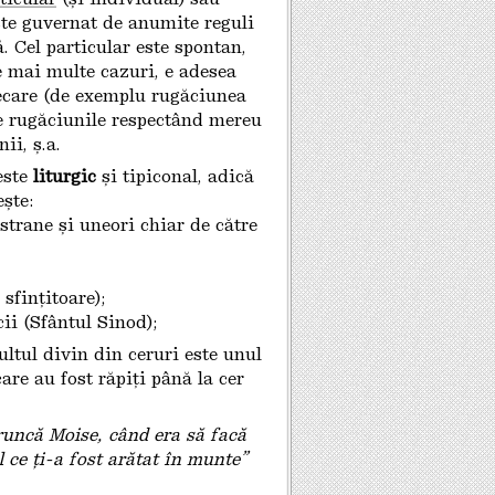
este guvernat de anumite reguli
. Cel particular este spontan,
e mai multe cazuri, e adesea
ecare (de exemplu rugăciunea
e rugăciunile respectând mereu
ii, ș.a.
este
liturgic
și tipiconal, adică
ște:
a strane și uneori chiar de către
 sfințitoare);
ii (Sfântul Sinod);
ltul divin din ceruri este unul
care au fost răpiți până la cer
oruncă Moise, când era să facă
 ce ți-a fost arătat în munte”