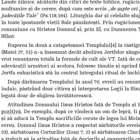
Laude zilnice, alcătuite din citiri de texte biblice, rugăci
mulțumire și de cerere, după cum este scris „
de șapte ori
judecățile Tale
” (Ps.118,164). Liturghia dar și celelalte sl
în toate ipostazele vieții Sale pământești. Prin rugăciune
comuniune cu Hristos Domnul și, prin El, cu Dumnezeu 
Sfânt.
Ruperea în două a catapetesmei Templului[4] la răstig
(Matei 27, 51) n-a însemnat decât abolirea Jertfelor sân
vrut renunțarea totală la formele de cult ale VT. Iată de ce
adevărații următori ai acelora, folosesc tămâie și aprind 
Jertfa euharistică stă în centrul întregului ritual de închi
După dărâmarea Templului în anul 70, evreii au renunța
iudaic, păstrând doar citirea și interpretarea Legii la Sina
legată doar de slujirea învățătorească.
Atitudinea Domnului Iisus Hristos față de Templu și în
pozitivă
. De exemplu, după ce vindecă un om de lepră, îi p
și să aducă la Templu sacrificiile cerute de legea lui Moi
evreu, Domnul Iisus Hristos a respectat sărbătorile evreieș
23), sărbătoarea Corturilor (Ioan 7, 2) și sărbătoarea Cinci
a trebuit să ia atitudine față de devierile și exagerările 