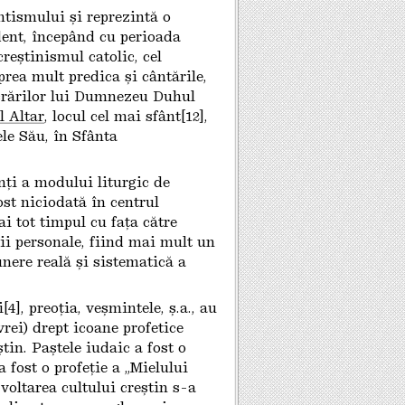
antismului și reprezintă o
ident, începând cu perioada
reștinismul catolic, cel
prea mult predica și cântările,
crărilor lui Dumnezeu Duhul
l Altar
, locul cel mai sfânt[12],
le Său, în Sfânta
nți a modului liturgic de
st niciodată în centrul
ai tot timpul cu fața către
nii personale, fiind mai mult un
unere reală și sistematică a
4], preoția, veșmintele, ş.a., au
vrei) drept icoane profetice
știn. Paștele iudaic a fost o
a fost o profeție a „Mielului
zvoltarea cultului creștin s-a