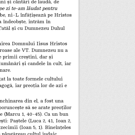
uni și cântări de laudă, de
 pe zi te-am lăudat pentru
ujbe, ni-L înfățișează pe Hristos
a îndeobște, intrăm în
Tatăl și cu Dumnezeu Duhul
nirea Domnului Iisus Hristos
geroase ale VT. Dumnezeu nu a
 primii creștini, dar și
lumânări și candele în cult, iar
nare.
t la toate formele cultului
gogă, iar preoția lor de azi e
chinarea din el, a fost una
oruncește să se arate preoților
se (Marcu 1, 40-45). Ca un bun
ti: Paștele (Luca 2, 41, Ioan 2,
zecimii (Ioan 5, 1). Bineînțeles
ce pângăreau cultul iudaic