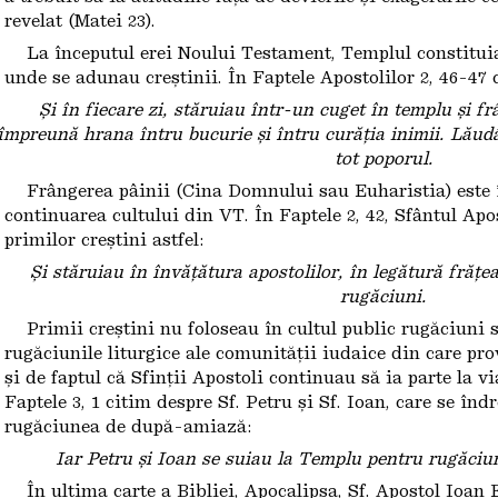
revelat (Matei 23).
La începutul erei Noului Testament, Templul constituia
unde se adunau creștinii. În Faptele Apostolilor 2, 46-47 
Și în fiecare zi, stăruiau într-un cuget în templu și f
împreună hrana întru bucurie și întru curăția inimii. Lău
tot poporul.
Frângerea pâinii (Cina Domnului sau Euharistia) este 
continuarea cultului din VT. În Faptele 2, 42, Sfântul Apo
primilor creștini astfel:
Și stăruiau în învățătura apostolilor, în legătură frățea
rugăciuni.
Primii creștini nu foloseau în cultul public rugăciuni s
rugăciunile liturgice ale comunității iudaice din care pro
și de faptul că Sfinții Apostoli continuau să ia parte la v
Faptele 3, 1 citim despre Sf. Petru și Sf. Ioan, care se în
rugăciunea de după-amiază:
Iar Petru și Ioan se suiau la Templu pentru rugăciu
În ultima carte a Bibliei, Apocalipsa, Sf. Apostol Ioan 