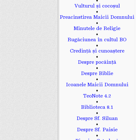
♦
Vulturul și cocoșul
♦
Preacinstirea Maicii Domnului
♦
Minutele de Religie
♦
Rugăciunea în cultul BO
♦
Credință și cunoaștere
♦
Despre pocăință
♦
Despre Biblie
♦
Icoanele Maicii Domnului
♦
TeoNote 4.2
♦
Biblioteca 8.1
♦
Despre Sf. Siluan
♦
Despre Sf. Paisie
♦