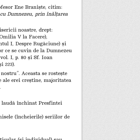
ofesor Ene Braniște, citim:
 cu Dumnezeu, prin înălțarea
sericii noastre, drept:
Omilia V la Facere),
tul I, Despre Rugăciune) și
or ce se cuvin de la Dumnezeu
l. I, p. 80 și Sf. Ioan
i 223).
nostru”. Aceasta se rostește
 ale erei creștine, majoritatea
.
 laudă închinat Presfintei
isele (încheierile) seriilor de
ticular
(și individual) sau