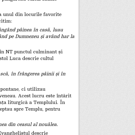
 unul din locurile favorite
citim:
rângând pâinea în casă, luau
dând pe Dumnezeu și având har la
în NT punctul culminant și
stol Luca descrie cultul
scă, în frângerea pâinii și în
pontane, ci utilizau
veneau. Acest lucru este întărit
iața liturgică a Templului. În
dreptau spre Templu, pentru
nea din ceasul al nouălea.
Evanghelistul descrie