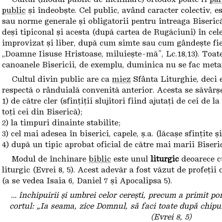
public
și îndeobște. Cel public, având caracter colectiv, 
sau norme generale și obligatorii pentru întreaga Biserică
deși tipiconal și acesta (după cartea de Rugăciuni) în cel
improvizat și liber, după cum simte sau cum gândește fi
„Doamne Iisuse Hristoase, miluiește-mă”, Lc.18,13). Toat
canoanele Bisericii, de exemplu, duminica nu se fac metan
Cultul divin public are ca
miez
Sfânta Liturghie, deci 
respectă o rânduială convenită anterior. Acesta se săvârșe
1) de către cler (sfințiții slujitori fiind ajutați de cei de l
toți cei din Biserică);
2) la timpuri dinainte stabilite;
3) cel mai adesea în biserici, capele, ș.a. (lăcașe sfințite și
4) după un tipic aprobat oficial de către mai marii Biseric
Modul de închinare
biblic
este unul
liturgic
deoarece cu
liturgic (Evrei 8, 5). Acest adevăr a fost văzut de profeții 
(a se vedea Isaia 6, Daniel 7 și Apocalipsa 5).
… închipuirii și umbrei celor cerești, precum a primit p
cortul: „Ia seama, zice Domnul, să faci toate după chipul
(Evrei 8, 5)