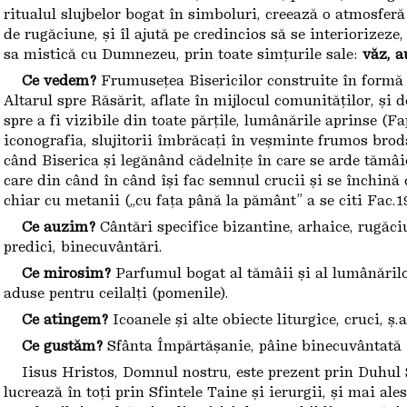
ritualul slujbelor bogat în simboluri, creează o atmosfer
de rugăciune, și îl ajută pe credincios să se interiorizez
sa mistică cu Dumnezeu, prin toate simțurile sale:
văz, a
Ce vedem?
Frumusețea Bisericilor construite în formă 
Altarul spre Răsărit, aflate în mijlocul comunităților, și d
spre a fi vizibile din toate părțile, lumânările aprinse (Fapt
iconografia, slujitorii îmbrăcați în veșminte frumos brod
când Biserica și legănând cădelnițe în care se arde tămâ
care din când în când își fac semnul crucii și se închină 
chiar cu metanii („cu fața până la pământ” a se citi Fac.19,
Ce auzim?
Cântări specifice bizantine, arhaice, rugăciu
predici, binecuvântări.
Ce mirosim?
Parfumul bogat al tămâii și al lumânărilor
aduse pentru ceilalți (pomenile).
Ce atingem?
Icoanele și alte obiecte liturgice, cruci, ș.a
Ce gustăm?
Sfânta Împărtășanie, pâine binecuvântată (a
Iisus Hristos, Domnul nostru, este prezent prin Duhul S
lucrează în toți prin Sfintele Taine și ierurgii, și mai ale