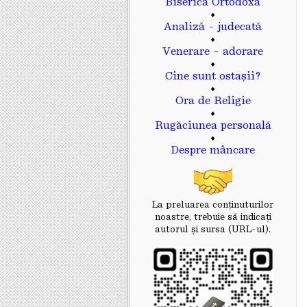
Biserica Ortodoxă
♦
Analiză - judecată
♦
Venerare - adorare
♦
Cine sunt ostașii?
♦
Ora de Religie
♦
Rugăciunea personală
♦
Despre mâncare
La preluarea conținuturilor
noastre, trebuie să indicaţi
autorul și sursa (URL-ul).