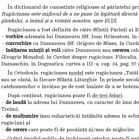
În dicționarul de cunoștințe religioase al părintelui pr
Rugăciunea este mijlocul de a ne pune în legătură directă
gândului, a inimii și a voinței noastre, spre El.
[2]
Rugăciunea a fost definită de către Sfinții Părinți ai Bi
-
vorbire
adresată lui Dumnezeu (Sf. Ioan Hrisostom, în 
-
convorbire
cu Dumnezeu (Sf. Grigore de Nissa, în Cuvân
-
înălțarea minții și voii
către Dumnezeu sau
cererea
cel
(Evagrie Monahul, în Cuvânt despre rugăciune, Filocalia, vo
Damaschin, în Dogmatica, cartea a III-a, cap. 24, pag. 57 ș
În Ortodoxie, rugăciunea
model
este rugăciunea „Tatăl 
sau se cântă, la fiecare Sfântă Liturghie. În primele secole
catehumenilor o învățau pe de rost înainte de a se boteza
După conținut, rugăciunea poate fi
de trei feluri
:
-
de laudă
la adresa lui Dumnezeu, cu caracter de imn de
Treimi;
-
de mulțumire
(sau euharistică) întâlnită adesea în ecfon
rugăciuni și
-
de cerere
care poate fi de pocăință și/sau de mijlocire.
Cultul (modul public de închinare) ortodox poate fi
par