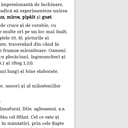
ă impresionantă de închinare,
e, adică să experimenteze unirea
uz, miros, pipăit
și
gust
.
de cruce și de corabie, cu
e multe ori pe un loc mai înalt,
ele 20, 8), picturile și
ate, traversând din când în
ie frumos mirositoare. Oameni
cu plecăciuni, îngenuncheri și
1 și 3Reg.1,23).
ni lungi și bine elaborate,
, uneori și al milosteniilor
.
nafura), litie, agheasmă, ș.a.
ău cel Sfânt, Cel ce este și
s în mănăstiri, prin cele Șapte