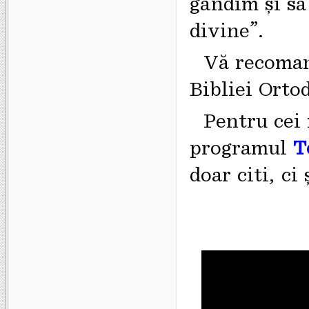
gândim și să
divine”.
Vă recom
Bibliei Orto
Pentru cei 
programul
T
doar citi, ci