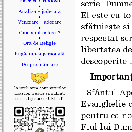
Biserica Ortodoxă
scrie. Dumne
♦
Analiză - judecată
El este cu t
♦
Venerare - adorare
sfătuiește și
♦
Cine sunt ostașii?
respectat scr
♦
Ora de Religie
libertatea de
♦
Rugăciunea personală
descoperite l
♦
Despre mâncare
Importanț
La preluarea conținuturilor
Sfântul Apo
noastre, trebuie să indicaţi
autorul și sursa (URL-ul).
Evanghelie că
pentru ca no
Fiul lui Dum