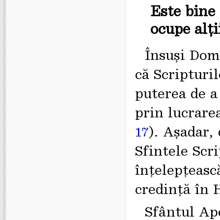
Este bine 
ocupe alți
Însuși Dom
că Scripturi
puterea de a 
prin lucrare
17
). Așadar,
Sfintele Scri
înțelepțeasc
credință în H
Sfântul Apo