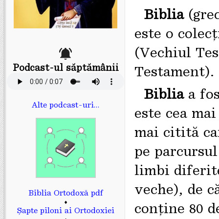
Biblia
(gre
este o colecț
(Vechiul Tes
Podcast-ul săptămânii
Testament).
Biblia
a fos
Alte podcast-uri…
este cea mai
mai citită ca
pe parcursul
limbi diferit
veche), de c
Biblia Ortodoxă pdf
♦
conține 80 d
Șapte piloni ai Ortodoxiei