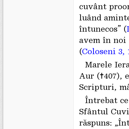
cuvânt proor
luând aminte,
întunecos” (
avem în noi 
(
Coloseni 3, 
Marele Iera
Aur (†407), e
Scripturi, m
Întrebat ce
Sfântul Cuvi
răspuns: „În