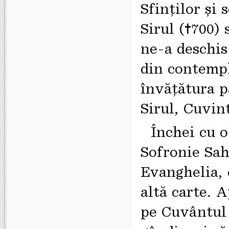
Sfinţilor şi 
Sirul (†700)
ne-a deschis
din contempl
învățătura pă
Sirul, Cuvin
Închei cu o
Sofronie Sah
Evanghelia, 
altă carte. A
pe Cuvântul 