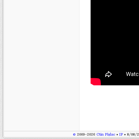
©
2009-2026
Ctin Pîșlac
♦
IP
♦ 8/08/2