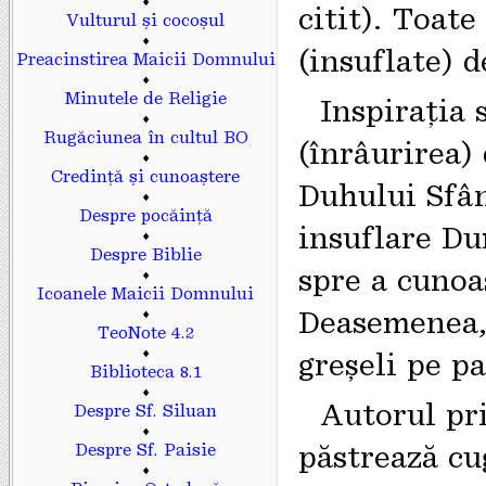
♦
citit). Toate
Vulturul și cocoșul
♦
(insuflate) 
Preacinstirea Maicii Domnului
♦
Minutele de Religie
Inspirația 
♦
Rugăciunea în cultul BO
(înrâurirea
♦
Credință și cunoaștere
Duhului Sfân
♦
Despre pocăință
insuflare D
♦
Despre Biblie
spre a cunoaș
♦
Icoanele Maicii Domnului
♦
Deasemenea, 
TeoNote 4.2
♦
greșeli pe pa
Biblioteca 8.1
♦
Autorul pri
Despre Sf. Siluan
♦
păstrează cug
Despre Sf. Paisie
♦