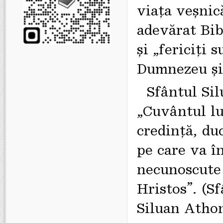
viaţa veșnic
adevărat Bi
și „fericiți 
Dumnezeu și-
Sfântul Sil
„Cuvântul lu
credință, du
pe care va î
necunoscute 
Hristos”. (S
Siluan Athon